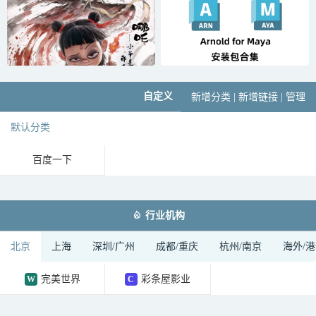
自定义
新增分类
|
新增链接
|
管理
默认分类
百度一下

行业机构
北京
上海
深圳/广州
成都/重庆
杭州/南京
海外/
完美世界
彩条屋影业
W
C