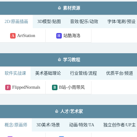

素材资源
2D/原画插画
3D模型/贴图
音效/配乐/动效
字体/笔刷/预设
ArtStation
站酷海洛
A
H

学习教程
软件实战课
美术基础理论
行业管线/流程
优质平台/频道
FlippedNormals
B站-小雨带风
F
B

人才/艺术家
概念/原画师
3D美术/场景
动画/特效/TA
独立创作者/UP主