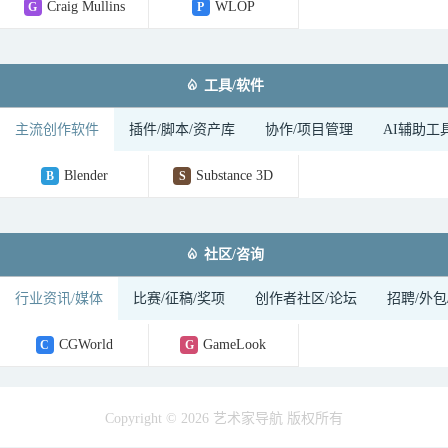
Craig Mullins
WLOP
G
P

工具/软件
主流创作软件
插件/脚本/资产库
协作/项目管理
AI辅助工
Blender
Substance 3D
B
S

社区/咨询
行业资讯/媒体
比赛/征稿/奖项
创作者社区/论坛
招聘/外包
CGWorld
GameLook
C
G
Copyright © 2026 艺术家导航 版权所有