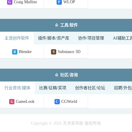
Craig Mullins
WLOP
G
P

工具/软件
主流创作软件
插件/脚本/资产库
协作/项目管理
AI辅助工
Blender
Substance 3D
B
S

社区/咨询
行业资讯/媒体
比赛/征稿/奖项
创作者社区/论坛
招聘/外包
GameLook
CGWorld
G
C
Copyright © 2026 艺术家导航 版权所有