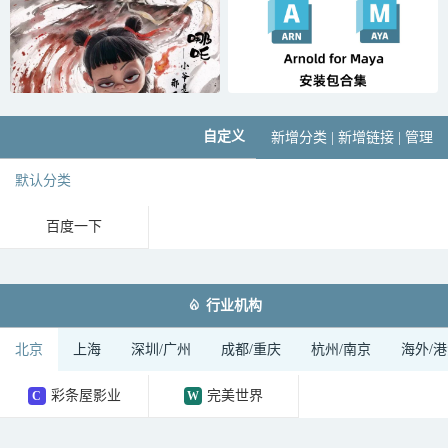
自定义
新增分类
|
新增链接
|
管理
默认分类
百度一下

行业机构
北京
上海
深圳/广州
成都/重庆
杭州/南京
海外/
彩条屋影业
完美世界
C
W