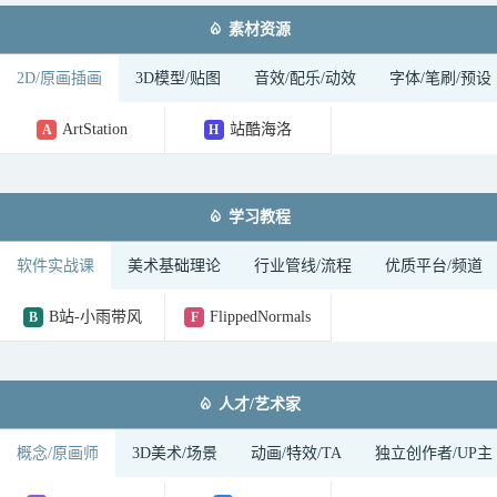

素材资源
2D/原画插画
3D模型/贴图
音效/配乐/动效
字体/笔刷/预设
ArtStation
站酷海洛
A
H

学习教程
软件实战课
美术基础理论
行业管线/流程
优质平台/频道
B站-小雨带风
FlippedNormals
B
F

人才/艺术家
概念/原画师
3D美术/场景
动画/特效/TA
独立创作者/UP主