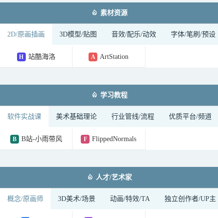

素材资源
2D/原画插画
3D模型/贴图
音效/配乐/动效
字体/笔刷/预设
站酷海洛
ArtStation
H
A

学习教程
软件实战课
美术基础理论
行业管线/流程
优质平台/频道
B站-小雨带风
FlippedNormals
B
F

人才/艺术家
概念/原画师
3D美术/场景
动画/特效/TA
独立创作者/UP主