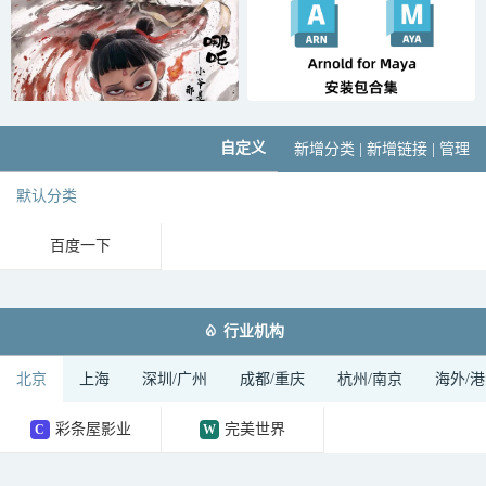
自定义
新增分类
|
新增链接
|
管理
默认分类
百度一下

行业机构
北京
上海
深圳/广州
成都/重庆
杭州/南京
海外/
彩条屋影业
完美世界
C
W