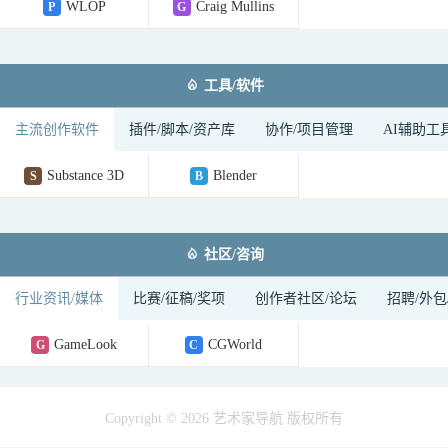
WLOP
Craig Mullins
P
G

工具/软件
主流创作软件
插件/脚本/资产库
协作/项目管理
AI辅助工
Substance 3D
Blender
S
B

社区/咨询
行业资讯/媒体
比赛/征稿/奖项
创作者社区/论坛
招聘/外包
GameLook
CGWorld
G
C
Copyright © 2026 艺术家导航 版权所有