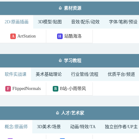

素材资源
2D/原画插画
3D模型/贴图
音效/配乐/动效
字体/笔刷/预设
ArtStation
站酷海洛
A
H

学习教程
软件实战课
美术基础理论
行业管线/流程
优质平台/频道
FlippedNormals
B站-小雨带风
F
B

人才/艺术家
概念/原画师
3D美术/场景
动画/特效/TA
独立创作者/UP主