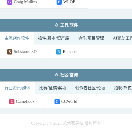
Craig Mullins
WLOP
G
P

工具/软件
主流创作软件
插件/脚本/资产库
协作/项目管理
AI辅助工
Substance 3D
Blender
S
B

社区/咨询
行业资讯/媒体
比赛/征稿/奖项
创作者社区/论坛
招聘/外包
GameLook
CGWorld
G
C
Copyright © 2026 艺术家导航 版权所有