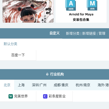
自定义
新增分类
|
新增链接
|
管理
默认分类
百度一下

行业机构
北京
上海
深圳/广州
成都/重庆
杭州/南京
海外/
完美世界
彩条屋影业
W
C