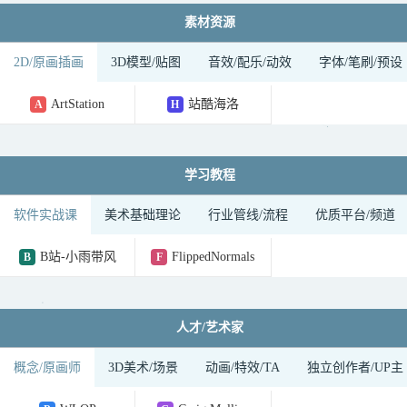

素材资源
2D/原画插画
3D模型/贴图
音效/配乐/动效
字体/笔刷/预设
ArtStation
站酷海洛
A
H

学习教程
软件实战课
美术基础理论
行业管线/流程
优质平台/频道
B站-小雨带风
FlippedNormals
B
F

人才/艺术家
概念/原画师
3D美术/场景
动画/特效/TA
独立创作者/UP主