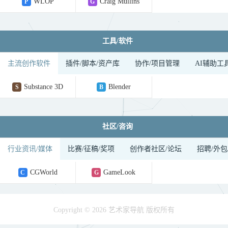
WLOP
Craig Mullins
P
G

工具/软件
主流创作软件
插件/脚本/资产库
协作/项目管理
AI辅助工
Substance 3D
Blender
S
B

社区/咨询
行业资讯/媒体
比赛/征稿/奖项
创作者社区/论坛
招聘/外包
CGWorld
GameLook
C
G
Copyright © 2026 艺术家导航 版权所有