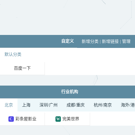
自定义
新增分类
|
新增链接
|
管理
默认分类
百度一下

行业机构
北京
上海
深圳/广州
成都/重庆
杭州/南京
海外/
彩条屋影业
完美世界
C
W